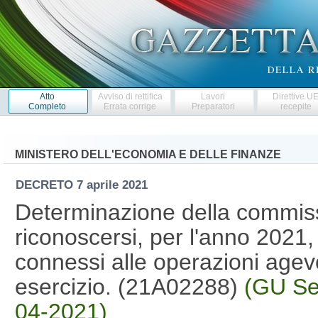
Atto
Avviso di rettifica
Lavori
Direttive U
Completo
Errata corrige
Preparatori
recepite
MINISTERO DELL'ECONOMIA E DELLE FINANZE
DECRETO
7 aprile 2021
Determinazione della commis
riconoscersi, per l'anno 2021,
connessi alle operazioni agevo
esercizio. (21A02288)
(GU Se
04-2021)