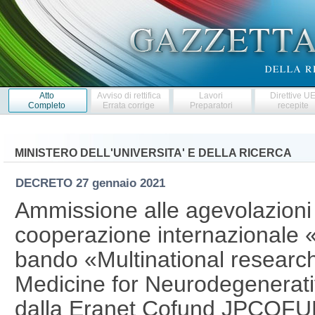
Atto
Avviso di rettifica
Lavori
Direttive U
Completo
Errata corrige
Preparatori
recepite
MINISTERO DELL'UNIVERSITA' E DELLA RICERCA
DECRETO
27 gennaio 2021
Ammissione alle agevolazioni 
cooperazione internazionale 
bando «Multinational research
Medicine for Neurodegenerati
dalla Eranet Cofund JPCOFUN