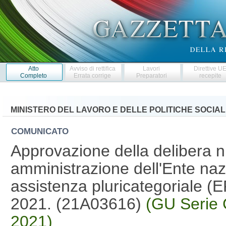
Atto
Avviso di rettifica
Lavori
Direttive U
Completo
Errata corrige
Preparatori
recepite
MINISTERO DEL LAVORO E DELLE POLITICHE SOCIAL
COMUNICATO
Approvazione della delibera n.
amministrazione dell'Ente naz
assistenza pluricategoriale (
2021. (21A03616)
(GU Serie 
2021)