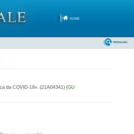
HOME
PERMALINK
ogica da COVID-19». (21A04341)
(GU