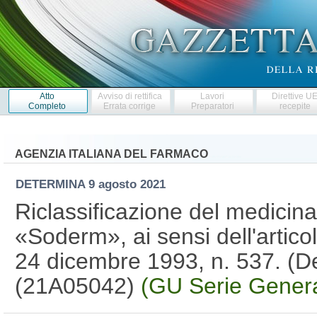
Atto
Avviso di rettifica
Lavori
Direttive U
Completo
Errata corrige
Preparatori
recepite
AGENZIA ITALIANA DEL FARMACO
DETERMINA
9 agosto 2021
Riclassificazione del medicin
«Soderm», ai sensi dell'artic
24 dicembre 1993, n. 537. (D
(21A05042)
(GU Serie Genera