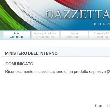
Atto
Avviso di rettifica
Lavori
Direttive U
Completo
Errata corrige
Preparatori
recepite
MINISTERO DELL'INTERNO
COMUNICATO
Riconoscimento e classificazione di un prodotto esplosivo