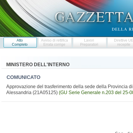
Atto
Avviso di rettifica
Lavori
Direttive U
Completo
Errata corrige
Preparatori
recepite
MINISTERO DELL'INTERNO
COMUNICATO
Approvazione del trasferimento della sede della Provincia di 
Alessandria (21A05125)
(GU Serie Generale n.203 del 25-0