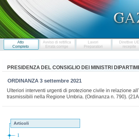
Atto
Avviso di rettifica
Lavori
Direttive U
Completo
Errata corrige
Preparatori
recepite
PRESIDENZA DEL CONSIGLIO DEI MINISTRI DIPARTI
ORDINANZA
3 settembre 2021
Ulteriori interventi urgenti di protezione civile in relazione 
trasmissibili nella Regione Umbria. (Ordinanza n. 790). (2