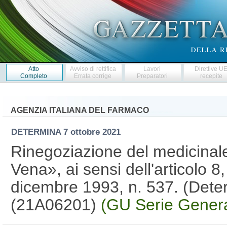
Atto
Avviso di rettifica
Lavori
Direttive U
Completo
Errata corrige
Preparatori
recepite
AGENZIA ITALIANA DEL FARMACO
DETERMINA
7 ottobre 2021
Rinegoziazione del medicina
Vena», ai sensi dell'articolo 
dicembre 1993, n. 537. (Dete
(21A06201)
(GU Serie Genera