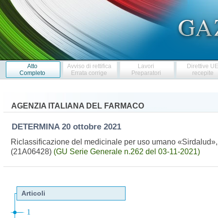
Atto
Avviso di rettifica
Lavori
Direttive U
Completo
Errata corrige
Preparatori
recepite
AGENZIA ITALIANA DEL FARMACO
DETERMINA
20 ottobre 2021
Riclassificazione del medicinale per uso umano «Sirdalud», 
(21A06428)
(GU Serie Generale n.262 del 03-11-2021)