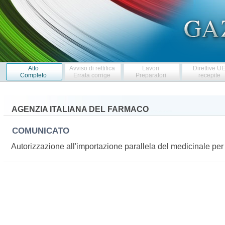
Atto
Avviso di rettifica
Lavori
Direttive U
Completo
Errata corrige
Preparatori
recepite
AGENZIA ITALIANA DEL FARMACO
COMUNICATO
Autorizzazione all'importazione parallela del medicinale 