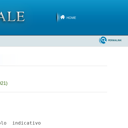
HOME
PERMALINK
021)