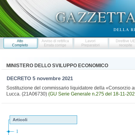
Atto
Avviso di rettifica
Lavori
Direttive U
Completo
Errata corrige
Preparatori
recepite
MINISTERO DELLO SVILUPPO ECONOMICO
DECRETO
5 novembre 2021
Sostituzione del commissario liquidatore della «Consorzio ar
Lucca. (21A06730)
(GU Serie Generale n.275 del 18-11-202