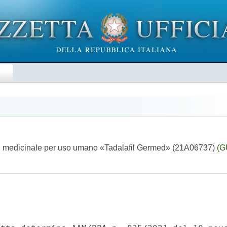
E
del medicinale per uso umano «Tadalafil Germed» (21A06737)
(G