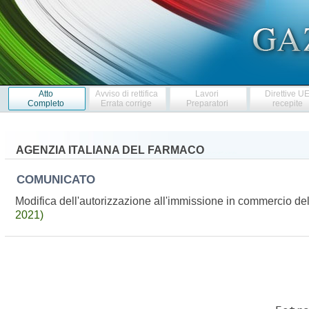
Atto
Avviso di rettifica
Lavori
Direttive U
Completo
Errata corrige
Preparatori
recepite
AGENZIA ITALIANA DEL FARMACO
COMUNICATO
Modifica dell'autorizzazione all'immissione in commercio 
2021)