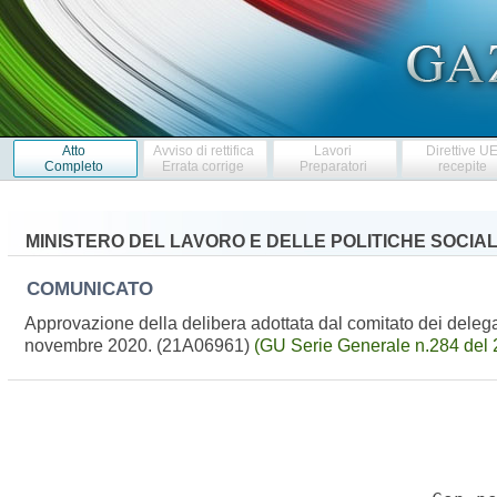
Atto
Avviso di rettifica
Lavori
Direttive U
Completo
Errata corrige
Preparatori
recepite
MINISTERO DEL LAVORO E DELLE POLITICHE SOCIAL
COMUNICATO
Approvazione della delibera adottata dal comitato dei delega
novembre 2020. (21A06961)
(GU Serie Generale n.284 del 