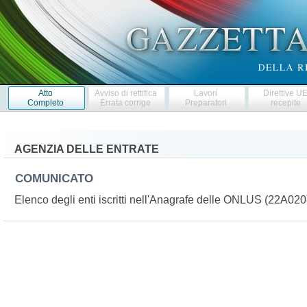
Atto
Avviso di rettifica
Lavori
Direttive U
Completo
Errata corrige
Preparatori
recepite
AGENZIA DELLE ENTRATE
COMUNICATO
Elenco degli enti iscritti nell'Anagrafe delle ONLUS (22A02