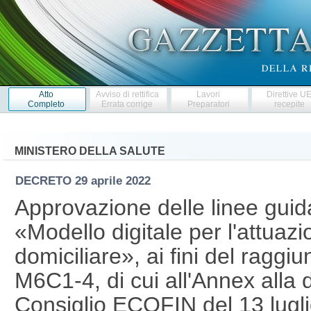
Atto
Avviso di rettifica
Lavori
Direttive U
Completo
Errata corrige
Preparatori
recepite
MINISTERO DELLA SALUTE
DECRETO
29 aprile 2022
Approvazione delle linee guida
«Modello digitale per l'attuazi
domiciliare», ai fini del ragg
M6C1-4, di cui all'Annex alla 
Consiglio ECOFIN del 13 lugl