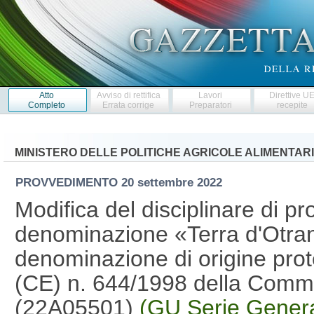
Atto
Avviso di rettifica
Lavori
Direttive U
Completo
Errata corrige
Preparatori
recepite
MINISTERO DELLE POLITICHE AGRICOLE ALIMENTARI
PROVVEDIMENTO
20 settembre 2022
Modifica del disciplinare di p
denominazione «Terra d'Otranto
denominazione di origine prot
(CE) n. 644/1998 della Comm
(22A05501)
(GU Serie Genera