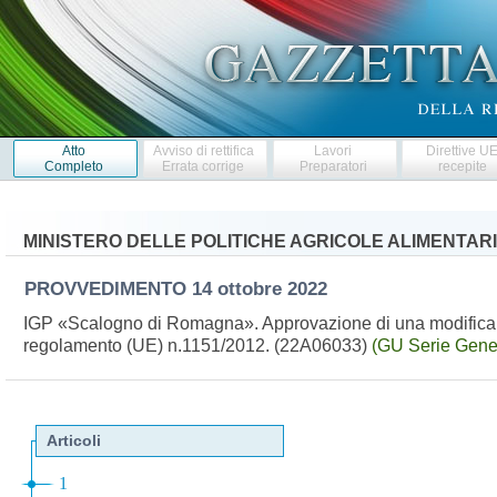
Atto
Avviso di rettifica
Lavori
Direttive U
Completo
Errata corrige
Preparatori
recepite
MINISTERO DELLE POLITICHE AGRICOLE ALIMENTARI
PROVVEDIMENTO
14 ottobre 2022
IGP «Scalogno di Romagna». Approvazione di una modifica non
regolamento (UE) n.1151/2012. (22A06033)
(GU Serie Gener