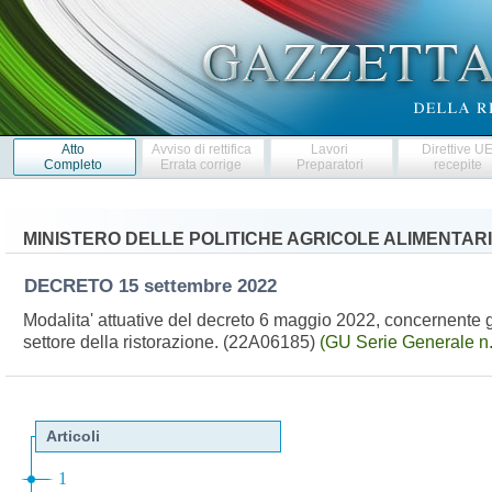
Atto
Avviso di rettifica
Lavori
Direttive U
Completo
Errata corrige
Preparatori
recepite
MINISTERO DELLE POLITICHE AGRICOLE ALIMENTARI
DECRETO
15 settembre 2022
Modalita' attuative del decreto 6 maggio 2022, concernente gli
settore della ristorazione. (22A06185)
(GU Serie Generale n