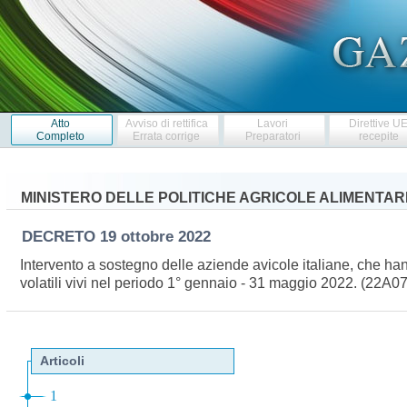
Atto
Avviso di rettifica
Lavori
Direttive U
Completo
Errata corrige
Preparatori
recepite
MINISTERO DELLE POLITICHE AGRICOLE ALIMENTARI
DECRETO
19 ottobre 2022
Intervento a sostegno delle aziende avicole italiane, che hann
volatili vivi nel periodo 1° gennaio - 31 maggio 2022. (22A