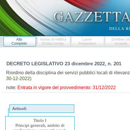
Atto
Avviso di rettifica
Lavori
Direttive U
Completo
Errata corrige
Preparatori
recepite
DECRETO LEGISLATIVO
23 dicembre 2022, n. 201
Riordino della disciplina dei servizi pubblici locali di rile
30-12-2022)
note:
Entrata in vigore del provvedimento: 31/12/2022