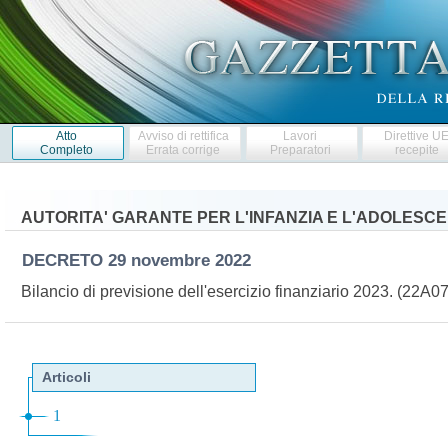
Atto
Avviso di rettifica
Lavori
Direttive U
Completo
Errata corrige
Preparatori
recepite
AUTORITA' GARANTE PER L'INFANZIA E L'ADOLESC
DECRETO
29 novembre 2022
Bilancio di previsione dell'esercizio finanziario 2023. (22A