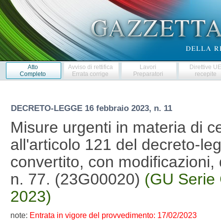
Atto
Avviso di rettifica
Lavori
Direttive U
Completo
Errata corrige
Preparatori
recepite
DECRETO-LEGGE
16 febbraio 2023, n. 11
Misure urgenti in materia di ce
all'articolo 121 del decreto-l
convertito, con modificazioni, 
n. 77. (23G00020)
(GU Serie 
2023)
note:
Entrata in vigore del provvedimento: 17/02/2023