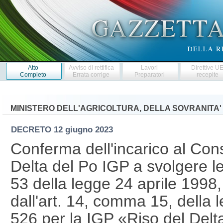
Atto
Avviso di rettifica
Lavori
Direttive U
Completo
Errata corrige
Preparatori
recepite
MINISTERO DELL'AGRICOLTURA, DELLA SOVRANITA'
DECRETO
12 giugno 2023
Conferma dell'incarico al Cons
Delta del Po IGP a svolgere le f
53 della legge 24 aprile 1998
dall'art. 14, comma 15, della
526 per la IGP «Riso del Del