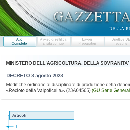
Atto
Avviso di rettifica
Lavori
Direttive U
Completo
Errata corrige
Preparatori
recepite
MINISTERO DELL'AGRICOLTURA, DELLA SOVRANITA'
DECRETO
3 agosto 2023
Modifiche ordinarie al disciplinare di produzione della denomi
«Recioto della Valpolicella». (23A04565)
(GU Serie General