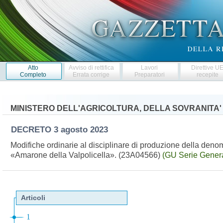
Atto
Avviso di rettifica
Lavori
Direttive U
Completo
Errata corrige
Preparatori
recepite
MINISTERO DELL'AGRICOLTURA, DELLA SOVRANITA'
DECRETO
3 agosto 2023
Modifiche ordinarie al disciplinare di produzione della denomi
«Amarone della Valpolicella». (23A04566)
(GU Serie Genera