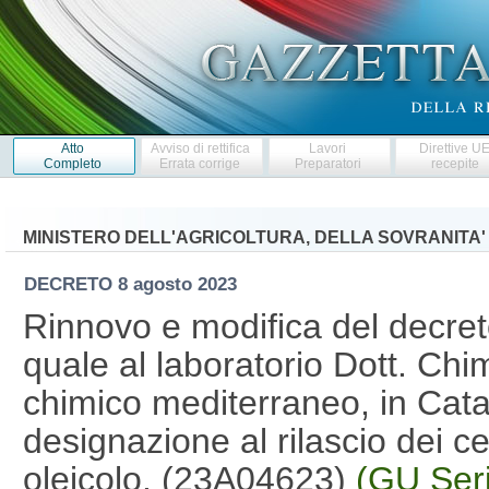
Atto
Avviso di rettifica
Lavori
Direttive U
Completo
Errata corrige
Preparatori
recepite
MINISTERO DELL'AGRICOLTURA, DELLA SOVRANITA'
DECRETO
8 agosto 2023
Rinnovo e modifica del decret
quale al laboratorio Dott. Ch
chimico mediterraneo, in Catan
designazione al rilascio dei cert
oleicolo. (23A04623)
(GU Seri