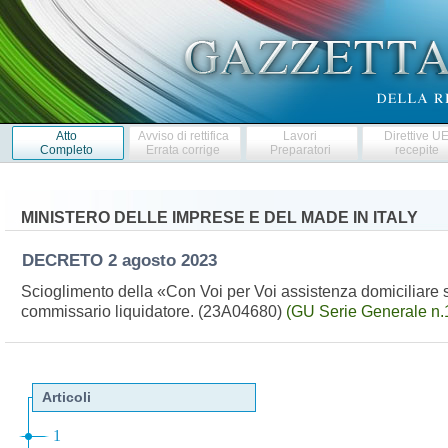
Atto
Avviso di rettifica
Lavori
Direttive U
Completo
Errata corrige
Preparatori
recepite
MINISTERO DELLE IMPRESE E DEL MADE IN ITALY
DECRETO
2 agosto 2023
Scioglimento della «Con Voi per Voi assistenza domiciliare 
commissario liquidatore. (23A04680)
(GU Serie Generale n.