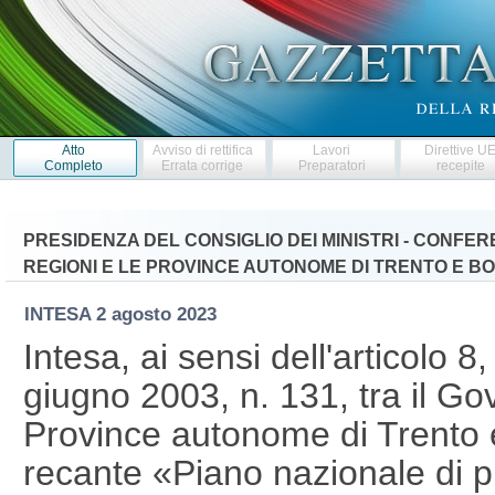
Atto
Avviso di rettifica
Lavori
Direttive U
Completo
Errata corrige
Preparatori
recepite
PRESIDENZA DEL CONSIGLIO DEI MINISTRI - CONFE
REGIONI E LE PROVINCE AUTONOME DI TRENTO E B
INTESA
2 agosto 2023
Intesa, ai sensi dell'articolo 
giugno 2003, n. 131, tra il Gov
Province autonome di Trento 
recante «Piano nazionale di 