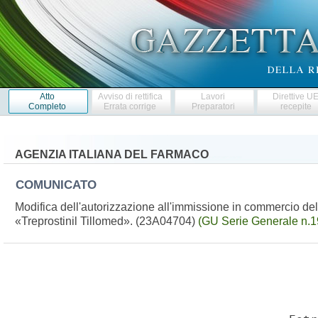
Atto
Avviso di rettifica
Lavori
Direttive U
Completo
Errata corrige
Preparatori
recepite
AGENZIA ITALIANA DEL FARMACO
COMUNICATO
Modifica dell'autorizzazione all'immissione in commercio del
«Treprostinil Tillomed». (23A04704)
(GU Serie Generale n.1