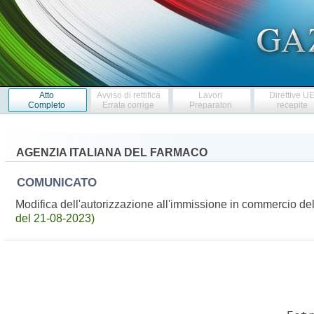
Atto
Avviso di rettifica
Lavori
Direttive U
Completo
Errata corrige
Preparatori
recepite
AGENZIA ITALIANA DEL FARMACO
COMUNICATO
Modifica dell'autorizzazione all'immissione in commercio d
del 21-08-2023)