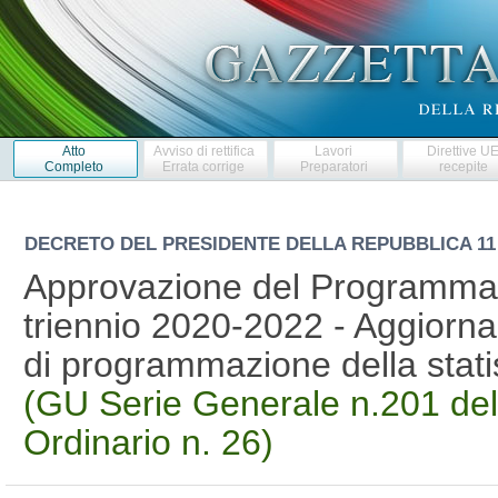
Atto
Avviso di rettifica
Lavori
Direttive U
Completo
Errata corrige
Preparatori
recepite
DECRETO DEL PRESIDENTE DELLA REPUBBLICA
11
Approvazione del Programma st
triennio 2020-2022 - Aggiornam
di programmazione della statis
(GU Serie Generale n.201 del
Ordinario n. 26)