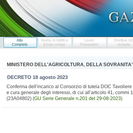
Atto
Avviso di rettifica
Lavori
Direttive U
Completo
Errata corrige
Preparatori
recepite
MINISTERO DELL'AGRICOLTURA, DELLA SOVRANITA
DECRETO
18 agosto 2023
Conferma dell'incarico al Consorzio di tutela DOC Tavoliere 
e cura generale degli interessi, di cui all'articolo 41, comm
(23A04802)
(GU Serie Generale n.201 del 29-08-2023)