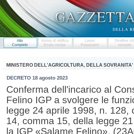
Atto
Avviso di rettifica
Lavori
Direttive U
Completo
Errata corrige
Preparatori
recepite
MINISTERO DELL'AGRICOLTURA, DELLA SOVRANITA'
DECRETO
18 agosto 2023
Conferma dell'incarico al Cons
Felino IGP a svolgere le funzion
legge 24 aprile 1998, n. 128, 
14, comma 15, della legge 21
la IGP «Salame Felino». (23