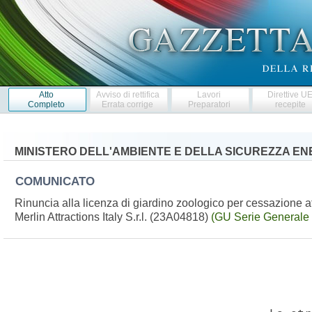
Atto
Avviso di rettifica
Lavori
Direttive U
Completo
Errata corrige
Preparatori
recepite
MINISTERO DELL'AMBIENTE E DELLA SICUREZZA E
COMUNICATO
Rinuncia alla licenza di giardino zoologico per cessazione atti
Merlin Attractions Italy S.r.l. (23A04818)
(GU Serie Generale 