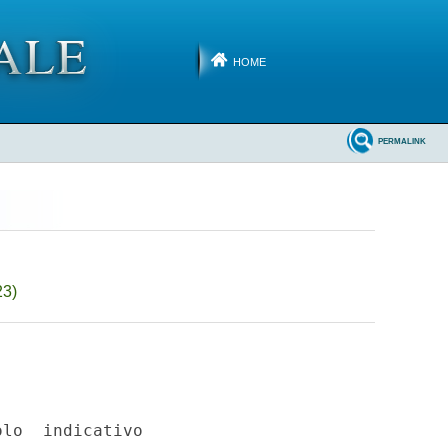
HOME
PERMALINK
23)