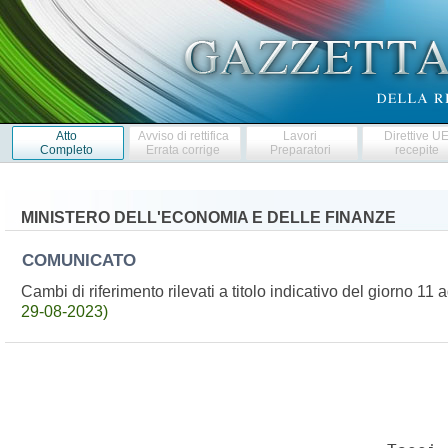
Atto
Avviso di rettifica
Lavori
Direttive U
Completo
Errata corrige
Preparatori
recepite
MINISTERO DELL'ECONOMIA E DELLE FINANZE
COMUNICATO
Cambi di riferimento rilevati a titolo indicativo del giorno 
29-08-2023)