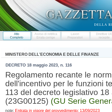
Atto
Avviso di rettifica
Lavori
Direttive U
Completo
Errata corrige
Preparatori
recepite
MINISTERO DELL'ECONOMIA E DELLE FINANZE
DECRETO
18 maggio 2023, n. 116
Regolamento recante le norme 
dell'incentivo per le funzioni t
113 del decreto legislativo 18 
(23G00125)
(GU Serie Genera
note:
Entrata in vigore del provvedimento: 13/09/2023