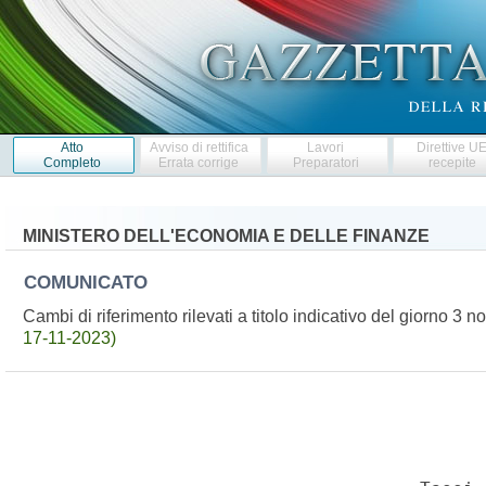
Atto
Avviso di rettifica
Lavori
Direttive U
Completo
Errata corrige
Preparatori
recepite
MINISTERO DELL'ECONOMIA E DELLE FINANZE
COMUNICATO
Cambi di riferimento rilevati a titolo indicativo del giorno
17-11-2023)