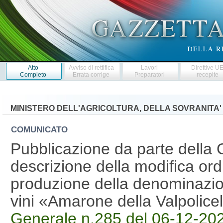
Atto
Avviso di rettifica
Lavori
Direttive U
Completo
Errata corrige
Preparatori
recepite
MINISTERO DELL'AGRICOLTURA, DELLA SOVRANITA'
COMUNICATO
Pubblicazione da parte della
descrizione della modifica ordi
produzione della denominazion
vini «Amarone della Valpolic
Generale n.285 del 06-12-20