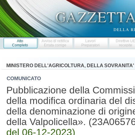
Atto
Avviso di rettifica
Lavori
Direttive U
Completo
Errata corrige
Preparatori
recepite
MINISTERO DELL'AGRICOLTURA, DELLA SOVRANITA'
COMUNICATO
Pubblicazione della Commissi
della modifica ordinaria del di
della denominazione di origine
della Valpolicella». (23A0657
del 06-12-2023)