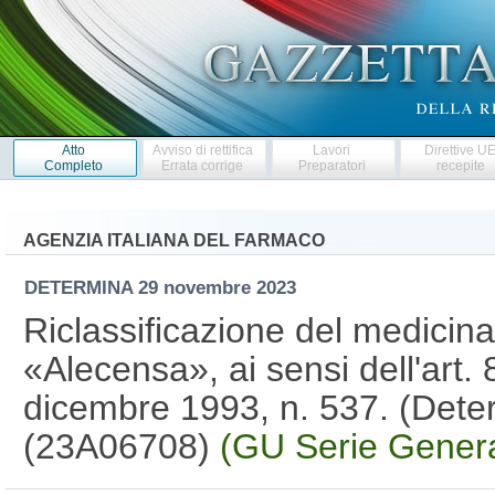
Atto
Avviso di rettifica
Lavori
Direttive U
Completo
Errata corrige
Preparatori
recepite
AGENZIA ITALIANA DEL FARMACO
DETERMINA
29 novembre 2023
Riclassificazione del medicin
«Alecensa», ai sensi dell'art.
dicembre 1993, n. 537. (Dete
(23A06708)
(GU Serie Genera