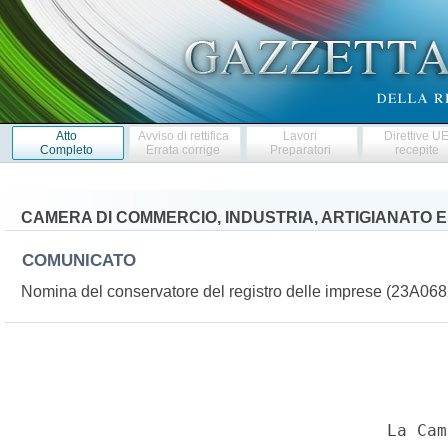
Atto
Avviso di rettifica
Lavori
Direttive U
Completo
Errata corrige
Preparatori
recepite
CAMERA DI COMMERCIO, INDUSTRIA, ARTIGIANATO 
COMUNICATO
Nomina del conservatore del registro delle imprese (23A06