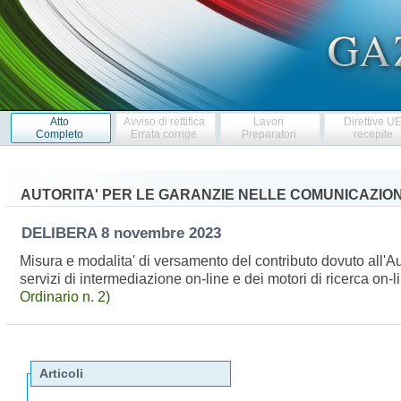
Atto
Avviso di rettifica
Lavori
Direttive U
Completo
Errata corrige
Preparatori
recepite
AUTORITA' PER LE GARANZIE NELLE COMUNICAZION
DELIBERA
8 novembre 2023
Misura e modalita' di versamento del contributo dovuto all'Au
servizi di intermediazione on-line e dei motori di ricerca o
Ordinario n. 2)