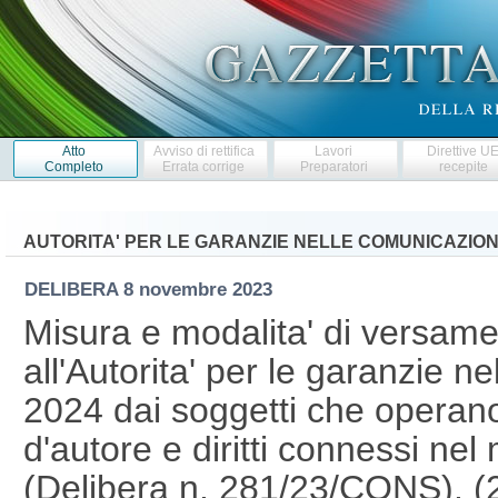
Atto
Avviso di rettifica
Lavori
Direttive U
Completo
Errata corrige
Preparatori
recepite
AUTORITA' PER LE GARANZIE NELLE COMUNICAZION
DELIBERA
8 novembre 2023
Misura e modalita' di versame
all'Autorita' per le garanzie n
2024 dai soggetti che operano 
d'autore e diritti connessi nel
(Delibera n. 281/23/CONS). 