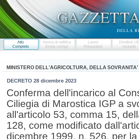
Atto
Avviso di rettifica
Lavori
Direttive U
Completo
Errata corrige
Preparatori
recepite
MINISTERO DELL'AGRICOLTURA, DELLA SOVRANITA'
DECRETO
28 dicembre 2023
Conferma dell'incarico al Cons
Ciliegia di Marostica IGP a svo
all'articolo 53, comma 15, del
128, come modificato dall'arti
dicembre 1999, n. 526, per la 