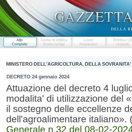
Atto
Avviso di rettifica
Lavori
Direttive U
Completo
Errata corrige
Preparatori
recepite
MINISTERO DELL'AGRICOLTURA, DELLA SOVRANITA'
DECRETO
24 gennaio 2024
Attuazione del decreto 4 luglio
modalita' di utilizzazione del 
il sostegno delle eccellenze d
dell'agroalimentare italiano»
Generale n.32 del 08-02-202