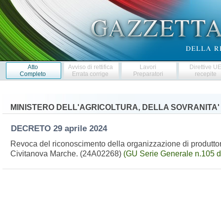
Atto
Avviso di rettifica
Lavori
Direttive U
Completo
Errata corrige
Preparatori
recepite
MINISTERO DELL'AGRICOLTURA, DELLA SOVRANITA'
DECRETO
29 aprile 2024
Revoca del riconoscimento della organizzazione di produttori 
Civitanova Marche. (24A02268)
(GU Serie Generale n.105 d