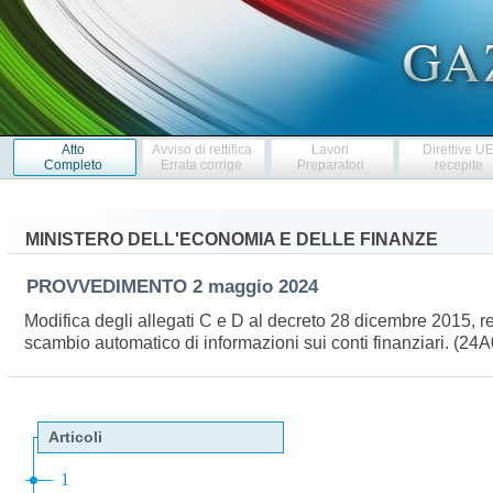
Atto
Avviso di rettifica
Lavori
Direttive U
Completo
Errata corrige
Preparatori
recepite
MINISTERO DELL'ECONOMIA E DELLE FINANZE
PROVVEDIMENTO
2 maggio 2024
Modifica degli allegati C e D al decreto 28 dicembre 2015, re
scambio automatico di informazioni sui conti finanziari. (2